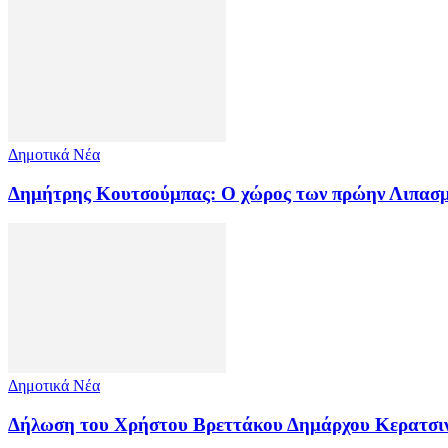
Δημοτικά Νέα
Δημήτρης Κουτσούμπας: Ο χώρος των πρώην Λιπασμά
Δημοτικά Νέα
Δήλωση του Χρήστου Βρεττάκου Δημάρχου Κερα