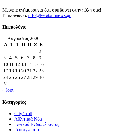
Μείνετε ενήμεροι για ό,τι συμβαίνει στην πόλη σας!
Επικοινωνία:
info@keratsininews.gr
Ημερολόγιο
Αύγουστος 2026
Δ
Τ
Τ
Π
Π
Σ
Κ
1
2
3
4
5
6
7
8
9
10
11
12
13
14
15
16
17
18
19
20
21
22
23
24
25
26
27
28
29
30
31
« Ιούν
Κατηγορίες
City Troll
Αθλητικά Νέα
Γενικού Ενδιαφέροντος
Γευσιγνωσία