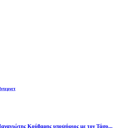
Ίντερνετ
αναγιώτης Κούβαρης υποψήφιος με τον Τάσο...