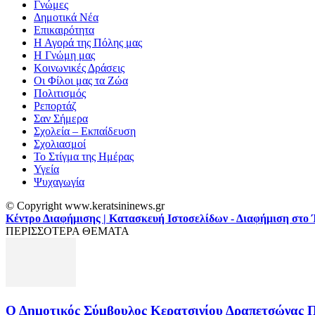
Γνώμες
Δημοτικά Νέα
Επικαιρότητα
Η Αγορά της Πόλης μας
Η Γνώμη μας
Κοινωνικές Δράσεις
Οι Φίλοι μας τα Ζώα
Πολιτισμός
Ρεπορτάζ
Σαν Σήμερα
Σχολεία – Εκπαίδευση
Σχολιασμοί
Το Στίγμα της Ημέρας
Υγεία
Ψυχαγωγία
© Copyright www.keratsininews.gr
Κέντρο Διαφήμισης | Κατασκευή Ιστοσελίδων - Διαφήμιση στο 
ΠΕΡΙΣΣΟΤΕΡΑ ΘΕΜΑΤΑ
Ο Δημοτικός Σύμβουλος Κερατσινίου Δραπετσώνας Π