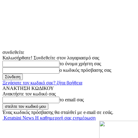
συνδεθείτε
Καλωσήρθατε! Συνδεθείτε στον λογαριασμό σας
το όνομα χρήστη σας
ο κωδικός πρόσβασης σας
Ξεχάσατε τον κωδικό σας? ζήτα βοήθεια
ΑΝΑΚΤΗΣΗ ΚΩΔΙΚΟΥ
Ανακτήστε τον κωδικό σας
το email σας
Ένας κωδικός πρόσβασης θα σταλθεί με e-mail σε εσάς.
Keratsini News Η καθημερινή σας ενημέρωση