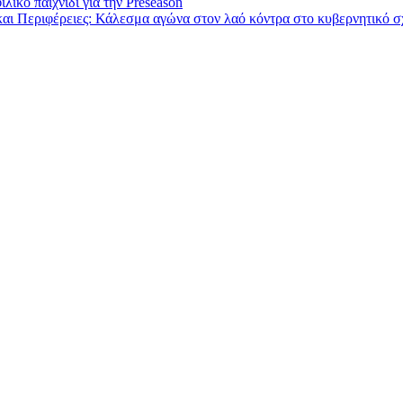
λικό παιχνίδι για την Preseason
και Περιφέρειες: Κάλεσμα αγώνα στον λαό κόντρα στο κυβερνητικό