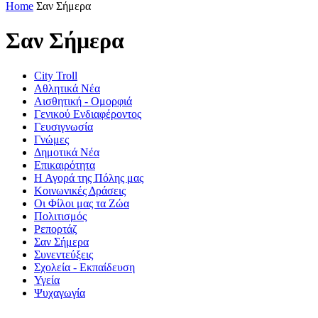
Home
Σαν Σήμερα
Σαν Σήμερα
City Troll
Αθλητικά Νέα
Αισθητική - Ομορφιά
Γενικού Ενδιαφέροντος
Γευσιγνωσία
Γνώμες
Δημοτικά Νέα
Επικαιρότητα
Η Αγορά της Πόλης μας
Κοινωνικές Δράσεις
Οι Φίλοι μας τα Ζώα
Πολιτισμός
Ρεπορτάζ
Σαν Σήμερα
Συνεντεύξεις
Σχολεία - Εκπαίδευση
Υγεία
Ψυχαγωγία