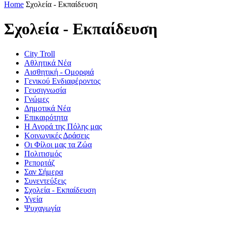
Home
Σχολεία - Εκπαίδευση
Σχολεία - Εκπαίδευση
City Troll
Αθλητικά Νέα
Αισθητική - Ομορφιά
Γενικού Ενδιαφέροντος
Γευσιγνωσία
Γνώμες
Δημοτικά Νέα
Επικαιρότητα
Η Αγορά της Πόλης μας
Κοινωνικές Δράσεις
Οι Φίλοι μας τα Ζώα
Πολιτισμός
Ρεπορτάζ
Σαν Σήμερα
Συνεντεύξεις
Σχολεία - Εκπαίδευση
Υγεία
Ψυχαγωγία