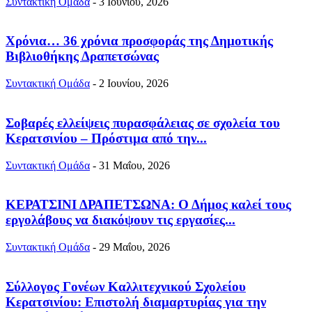
Συντακτική Ομάδα
-
3 Ιουνίου, 2026
Χρόνια… 36 χρόνια προσφοράς της Δημοτικής
Βιβλιοθήκης Δραπετσώνας
Συντακτική Ομάδα
-
2 Ιουνίου, 2026
Σοβαρές ελλείψεις πυρασφάλειας σε σχολεία του
Κερατσινίου – Πρόστιμα από την...
Συντακτική Ομάδα
-
31 Μαΐου, 2026
ΚΕΡΑΤΣΙΝΙ ΔΡΑΠΕΤΣΩΝΑ: Ο Δήμος καλεί τους
εργολάβους να διακόψουν τις εργασίες...
Συντακτική Ομάδα
-
29 Μαΐου, 2026
Σύλλογος Γονέων Καλλιτεχνικού Σχολείου
Κερατσινίου: Επιστολή διαμαρτυρίας για την