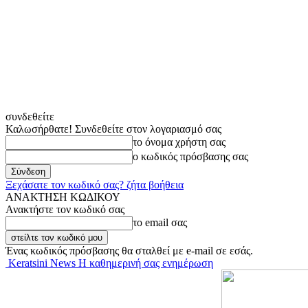
συνδεθείτε
Καλωσήρθατε! Συνδεθείτε στον λογαριασμό σας
το όνομα χρήστη σας
ο κωδικός πρόσβασης σας
Ξεχάσατε τον κωδικό σας? ζήτα βοήθεια
ΑΝΑΚΤΗΣΗ ΚΩΔΙΚΟΥ
Ανακτήστε τον κωδικό σας
το email σας
Ένας κωδικός πρόσβασης θα σταλθεί με e-mail σε εσάς.
Keratsini News Η καθημερινή σας ενημέρωση