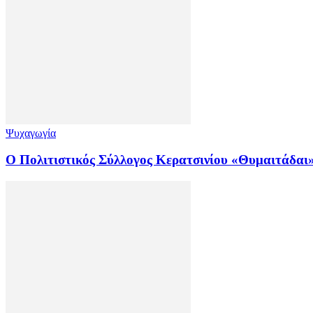
Ψυχαγωγία
Ο Πολιτιστικός Σύλλογος Κερατσινίου «Θυμαιτάδαι