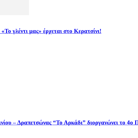
ο γλέντι μας» έρχεται στο Κερατσίνι!
ου – Δραπετσώνας “Το Αρκάδι” διοργανώνει το 4ο Π