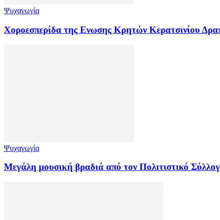
Ψυχαγωγία
Χοροεσπερίδα της Ενωσης Κρητών Κερατσινίου Δρα
Ψυχαγωγία
Μεγάλη μουσική βραδιά από τον Πολιτιστικό Σύλ