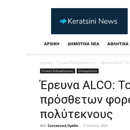
Keratsini
News
Η
καθημερινή
σας
ενημέρωση
ΑΡΧΙΚΉ
ΔΗΜΟΤΙΚΆ ΝΈΑ
ΑΘΛΗΤΙΚΆ
Αρχική
Γενικού Ενδιαφέροντος
Έρευνα ALCO: Το
Γενικού Ενδιαφέροντος
Επικαιρότητα
Έρευνα ALCO: Τ
πρόσθετων φορ
πολύτεκνους
Από
Συντακτική Ομάδα
-
17 Ιουλίου, 2025