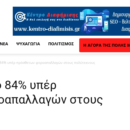
 ΝΈΑ
ΨΥΧΑΓΩΓΊΑ
ΠΟΛΙΤΙΣΜΌΣ
Η ΑΓΟΡΆ ΤΗΣ ΠΌΛΗΣ 
 84% υπέρ πρόσθετων φοροαπαλλαγών στους πολύτεκνους
ο 84% υπέρ
οαπαλλαγών στους