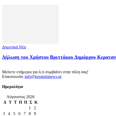
Δημοτικά Νέα
Δήλωση του Χρήστου Βρεττάκου Δημάρχου Κερα
Μείνετε ενήμεροι για ό,τι συμβαίνει στην πόλη σας!
Επικοινωνία:
info@keratsininews.gr
Ημερολόγιο
Αύγουστος 2026
Δ
Τ
Τ
Π
Π
Σ
Κ
1
2
3
4
5
6
7
8
9