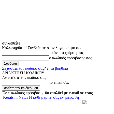
συνδεθείτε
Καλωσήρθατε! Συνδεθείτε στον λογαριασμό σας
το όνομα χρήστη σας
ο κωδικός πρόσβασης σας
Ξεχάσατε τον κωδικό σας? ζήτα βοήθεια
ΑΝΑΚΤΗΣΗ ΚΩΔΙΚΟΥ
Ανακτήστε τον κωδικό σας
το email σας
Ένας κωδικός πρόσβασης θα σταλθεί με e-mail σε εσάς.
Keratsini News Η καθημερινή σας ενημέρωση