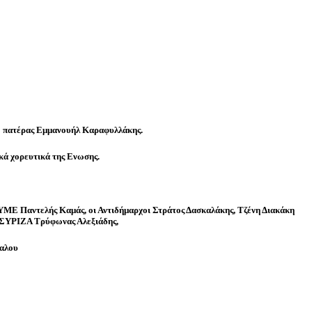
 ο πατέρας Εμμανουήλ Καραφυλλάκης.
κά χορευτικά της Ενωσης.
ΥΜΕ Παντελής Καμάς, οι Αντιδήμαρχοι Στράτος Δασκαλάκης, Τζένη Διακάκη
υ ΣΥΡΙΖΑ Τρύφωνας Αλεξιάδης,
βαλου