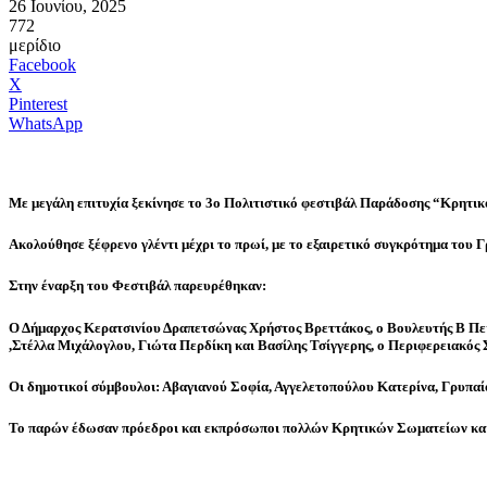
26 Ιουνίου, 2025
772
μερίδιο
Facebook
X
Pinterest
WhatsApp
Με μεγάλη επιτυχία ξεκίνησε το 3ο Πολιτιστικό φεστιβάλ Παράδοσης “Κρητι
Ακολούθησε ξέφρενο γλέντι μέχρι το πρωί, με το εξαιρετικό συγκρότημα του 
Στην έναρξη του Φεστιβάλ παρευρέθηκαν:
Ο Δήμαρχος Κερατσινίου Δραπετσώνας Χρήστος Βρεττάκος, ο Βουλευτής Β Πει
,Στέλλα Μιχάλογλου, Γιώτα Περδίκη και Βασίλης Τσίγγερης, ο Περιφερειακό
Οι δημοτικοί σύμβουλοι: Αβαγιανού Σοφία, Αγγελετοπούλου Κατερίνα, Γρυπ
Το παρών έδωσαν πρόεδροι και εκπρόσωποι πολλών Κρητικών Σωματείων και 