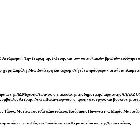
κό Αντάμωμα”. Την έναρξη της έκθεσης και των συναυλιακών βραδιών ευλόγησε
Γρηγόρη Σαμόλη. Μια ιδιαίτερη και ξεχωριστή νότα πρόσφεραν τα πάντα εξαιρετι
ραιά της ΝΔ Μιχάλης Λιβανός, ο επικεφαλής της δημοτικής παράταξης ΑΛΛΑΖΟ
ς Σύμβουλος Αττικής Νίκος Παπαγεωργίου, ο πρώην υπουργός και βουλευτής το
αίος Τάσος, Ματίνα Τσοτσάνη Δριτσάκου, Κούβαρης Παναγιώτης, Μαρία Μαντού
οργανώσεων, καθώς και Συλλόγων του Κερατσινίου και της Δραπετσώνας.