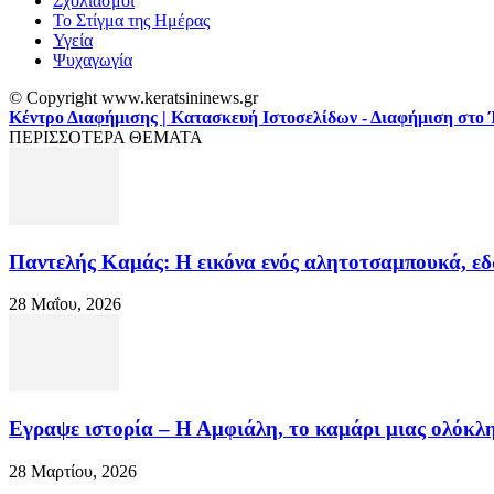
Σχολιασμοί
Το Στίγμα της Ημέρας
Υγεία
Ψυχαγωγία
© Copyright www.keratsininews.gr
Κέντρο Διαφήμισης | Κατασκευή Ιστοσελίδων - Διαφήμιση στο 
ΠΕΡΙΣΣΟΤΕΡΑ ΘΕΜΑΤΑ
Παντελής Καμάς: Η εικόνα ενός αλητοτσαμπουκά, εδώ
28 Μαΐου, 2026
Εγραψε ιστορία – Η Αμφιάλη, το καμάρι μιας ολόκληρ
28 Μαρτίου, 2026