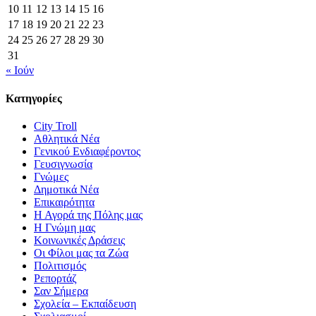
10
11
12
13
14
15
16
17
18
19
20
21
22
23
24
25
26
27
28
29
30
31
« Ιούν
Κατηγορίες
City Troll
Αθλητικά Νέα
Γενικού Ενδιαφέροντος
Γευσιγνωσία
Γνώμες
Δημοτικά Νέα
Επικαιρότητα
Η Αγορά της Πόλης μας
Η Γνώμη μας
Κοινωνικές Δράσεις
Οι Φίλοι μας τα Ζώα
Πολιτισμός
Ρεπορτάζ
Σαν Σήμερα
Σχολεία – Εκπαίδευση