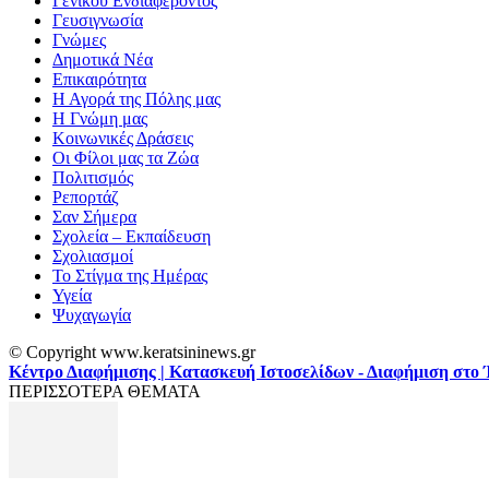
Γενικού Ενδιαφέροντος
Γευσιγνωσία
Γνώμες
Δημοτικά Νέα
Επικαιρότητα
Η Αγορά της Πόλης μας
Η Γνώμη μας
Κοινωνικές Δράσεις
Οι Φίλοι μας τα Ζώα
Πολιτισμός
Ρεπορτάζ
Σαν Σήμερα
Σχολεία – Εκπαίδευση
Σχολιασμοί
Το Στίγμα της Ημέρας
Υγεία
Ψυχαγωγία
© Copyright www.keratsininews.gr
Κέντρο Διαφήμισης | Κατασκευή Ιστοσελίδων - Διαφήμιση στο 
ΠΕΡΙΣΣΟΤΕΡΑ ΘΕΜΑΤΑ