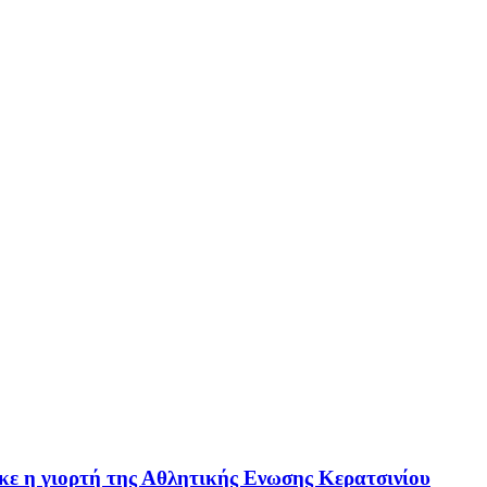
ε η γιορτή της Αθλητικής Ενωσης Κερατσινίου