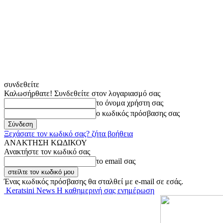
συνδεθείτε
Καλωσήρθατε! Συνδεθείτε στον λογαριασμό σας
το όνομα χρήστη σας
ο κωδικός πρόσβασης σας
Ξεχάσατε τον κωδικό σας? ζήτα βοήθεια
ΑΝΑΚΤΗΣΗ ΚΩΔΙΚΟΥ
Ανακτήστε τον κωδικό σας
το email σας
Ένας κωδικός πρόσβασης θα σταλθεί με e-mail σε εσάς.
Keratsini News Η καθημερινή σας ενημέρωση