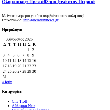
Ολυμπιακός: Πρωτάθλημα ξανά στον Πειραιά
Μείνετε ενήμεροι για ό,τι συμβαίνει στην πόλη σας!
Επικοινωνία:
info@keratsininews.gr
Ημερολόγιο
Αύγουστος 2026
Δ
Τ
Τ
Π
Π
Σ
Κ
1
2
3
4
5
6
7
8
9
10
11
12
13
14
15
16
17
18
19
20
21
22
23
24
25
26
27
28
29
30
31
« Ιούν
Κατηγορίες
City Troll
Αθλητικά Νέα