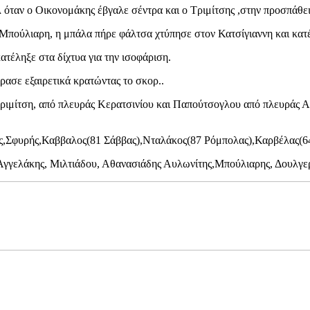
λ όταν ο Οικονομάκης έβγαλε σέντρα και ο Τριμίτσης ,στην προσπάθεια
 Μπούλιαρη, η μπάλα πήρε φάλτσα χτύπησε στον Κατσίγιαννη και κατέ
τέληξε στα δίχτυα για την ισοφάριση.
ασε εξαιρετικά κρατώντας το σκορ..
Τριμίτση, από πλευράς Κερατσινίου και Παπούτσογλου από πλευράς 
ς,Σφυρής,Καββαλος(81 Σάββας),Νταλάκος(87 Ρόμπολας),Καρβέλας(6
Αγγελάκης, Μιλτιάδου, Αθανασιάδης Αυλωνίτης,Μπούλιαρης, Δουλγ