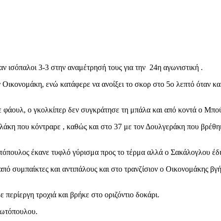
ν ισόπαλοι 3-3 στην αναμέτρησή τους για την 24η αγωνιστική .
ν Οικονομάκη, ενώ κατάφερε να ανοίξει το σκορ στο 5ο λεπτό όταν κ
σε φάουλ, ο γκολκίπερ δεν συγκράτησε τη μπάλα και από κοντά ο Μπο
ελάκη που κόντραρε , καθώς και στο 37 με τον Δουλγεράκη που βρέθη
τόπουλος έκανε τυφλό γύρισμα προς το τέρμα αλλά ο Σακάλογλου έδι
από συμπαίκτες και αντιπάλους και στο τρανζίσιον ο Οικονομάκης β
 περίεργη τροχιά και βρήκε στο οριζόντιο δοκάρι.
ιωτόπουλου.