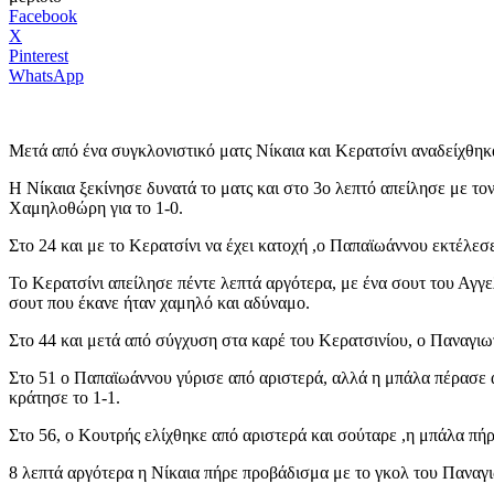
Facebook
X
Pinterest
WhatsApp
Μετά από ένα συγκλονιστικό ματς Νίκαια και Κερατσίνι αναδείχθηκα
Η Νίκαια ξεκίνησε δυνατά το ματς και στο 3ο λεπτό απείλησε με το
Χαμηλοθώρη για το 1-0.
Στο 24 και με το Κερατσίνι να έχει κατοχή ,ο Παπαϊωάννου εκτέλε
Το Κερατσίνι απείλησε πέντε λεπτά αργότερα, με ένα σουτ του Αγγ
σουτ που έκανε ήταν χαμηλό και αδύναμο.
Στο 44 και μετά από σύγχυση στα καρέ του Κερατσινίου, ο Παναγιω
Στο 51 ο Παπαϊωάννου γύρισε από αριστερά, αλλά η μπάλα πέρασε 
κράτησε το 1-1.
Στο 56, ο Κουτρής ελίχθηκε από αριστερά και σούταρε ,η μπάλα πήρε
8 λεπτά αργότερα η Νίκαια πήρε προβάδισμα με το γκολ του Παναγ