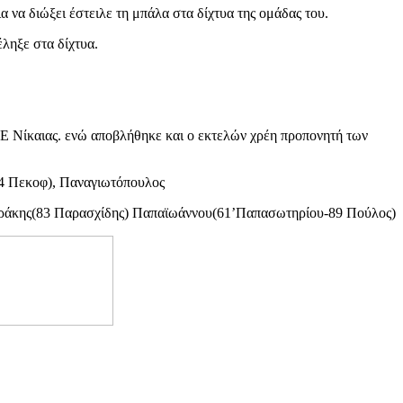
 να διώξει έστειλε τη μπάλα στα δίχτυα της ομάδας του.
ληξε στα δίχτυα.
ΑΕ Νίκαιας. ενώ αποβλήθηκε και ο εκτελών χρέη προπονητή των
4 Πεκοφ), Παναγιωτόπουλος
εράκης(83 Παρασχίδης) Παπαϊωάννου(61’Παπασωτηρίου-89 Πούλος)