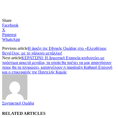
Share
Facebook
X
Pinterest
WhatsApp
Previous article
Η άφιξη της Εθνικής Ομάδας στο «Ελευθέριος
Βενιζέλος, με το χάλκινο μετάλλιο!
Next article
ΚΕΡΑΤΣΙΝΙ: Η Δημοτική Εταιρεία κινδυνεύει με
πρόστιμα αρκετά μεγάλα, τα οποία θα πρέπει να μας απαντήσουν
ποιος θα τα πληρώσει, καταγγέλουν η παράταξη Καθαρή Επιλογή
και ο επικεφαλής της Παντελής Καμάς
Συντακτική Ομάδα
RELATED ARTICLES