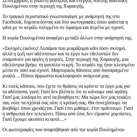
Σεπτεμβρίου, η γνωστή φιλόζωος και ενεργός πολίτης Βασιλική
Πουλημένου στην περιοχή της Χαραυγής.
Το τραγικό περιστατικό γνωστοποίησε με ανάρτησή της στο
Facebook, δημοσιεύοντας και δύο φωτογραφίες όπου φαίνεται η
γάτα με το κεφάλι τυλιγμένο σε ύφασμα και δεμένο με σχοινί.
Η κυρία Πουλημένου αναφέρει μεταξύ άλλων στην ανάρτησή της:
«Σκληρές εικόνες! Λυπάμαι που μοιράζομαι κάτι τόσο σκληρό,
αλλά η ζωή των αδέσποτων και το έργο των εθελοντών δεν
σταματούν για αργίες ή γιορτές. Στην περιοχή της Χαραυγής, μια
εθελόντρια βρήκε τη γατούλα νεκρή. Το κεφάλι της ήταν κλεισμένο
μέσα σε πανί και σχοινί. Μαρτυρικός θάνατος από διαταραγμένο
μυαλό… Πόσοι άρρωστοι κυκλοφορούν ανάμεσά μας;
Κι εσείς κάποιοι, που έχετε το θράσος να κρίνετε το έργο μας για
τα αδέσποτα, γιατί; Γιατί δεν βλέπετε ότι το κάνουμε από αγάπη;
Γιατί μας λοιδορείτε αντί να βοηθήσετε; Μα τώρα δεν μας νοιάζει
πια, ούτε τα σχόλιά σας ούτε η κριτική σας. Θα συνεχίσουμε να
βοηθάμε όπου χρειάζεται. Γιατί έτσι μάθαμε, έτσι πράττουμε. Γιατί
η ανθρωπιά δεν τελειώνει. Πάνω από όλα, δεν είμαστε χομπίστες.
Γιατί έχουμε ακούσει κι αυτό…»
Οι φωτογραφίες που αναρτήθηκαν από την κυρία Πουλημένου