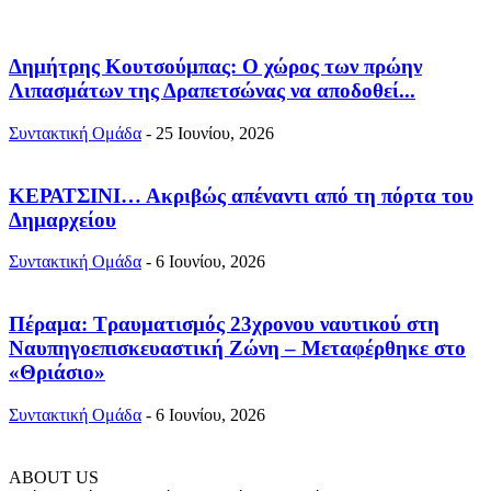
Δημήτρης Κουτσούμπας: Ο χώρος των πρώην
Λιπασμάτων της Δραπετσώνας να αποδοθεί...
Συντακτική Ομάδα
-
25 Ιουνίου, 2026
ΚΕΡΑΤΣΙΝΙ… Ακριβώς απέναντι από τη πόρτα του
Δημαρχείου
Συντακτική Ομάδα
-
6 Ιουνίου, 2026
Πέραμα: Τραυματισμός 23χρονου ναυτικού στη
Ναυπηγοεπισκευαστική Ζώνη – Μεταφέρθηκε στο
«Θριάσιο»
Συντακτική Ομάδα
-
6 Ιουνίου, 2026
ABOUT US