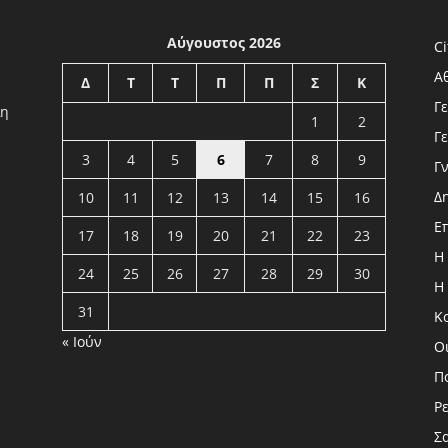
Αύγουστος 2026
Ci
Α
Δ
Τ
Τ
Π
Π
Σ
Κ
Γ
λη
1
2
Γ
3
4
5
6
7
8
9
Γ
Δ
10
11
12
13
14
15
16
Ε
17
18
19
20
21
22
23
Η
24
25
26
27
28
29
30
Η
31
Κ
« Ιούν
Ο
Π
Ρ
Σ