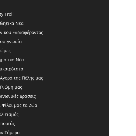
ty Troll
θλητικά Νέα
ενικού Ενδιαφέροντος
ευσιγνωσία
νώμες
ημοτικά Νέα
πικαιρότητα
 Αγορά της Πόλης μας
 Γνώμη μας
οινωνικές Δράσεις
ι Φίλοι μας τα Ζώα
ολιτισμός
επορτάζ
αν Σήμερα