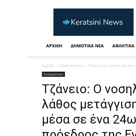
Keratsini
News
Η
καθημερινή
σας
ενημέρωση
ΑΡΧΙΚΉ
ΔΗΜΟΤΙΚΆ ΝΈΑ
ΑΘΛΗΤΙΚΆ
Αρχική
Επικαιρότητα
Τζάνειο: Ο νοσηλευτής που 
Επικαιρότητα
Τζάνειο: Ο νοση
λάθος μετάγγισ
μέσα σε ένα 24ω
πρόεδρος της Ε