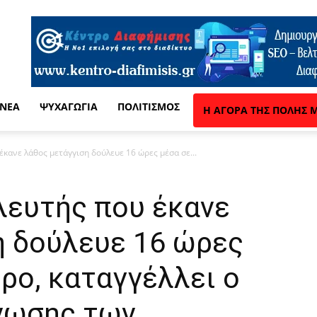
 ΝΈΑ
ΨΥΧΑΓΩΓΊΑ
ΠΟΛΙΤΙΣΜΌΣ
Η ΑΓΟΡΆ ΤΗΣ ΠΌΛΗΣ 
έκανε λάθος μετάγγιση δούλευε 16 ώρες μέσα σε...
λευτής που έκανε
η δούλευε 16 ώρες
ρο, καταγγέλλει ο
νωσης των