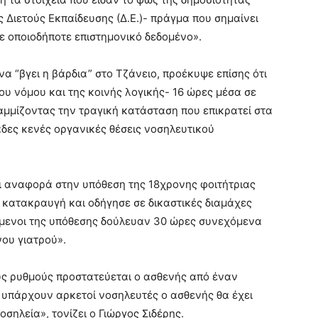
 Διετούς Εκπαίδευσης (Δ.Ε.)- πράγμα που σημαίνει
 οποιοδήποτε επιστημονικό δεδομένο».
α “βγει η βάρδια” στο Τζάνειο, προέκυψε επίσης ότι
υ νόμου και της κοινής λογικής- 16 ώρες μέσα σε
αμμίζοντας την τραγική κατάσταση που επικρατεί στα
δες κενές οργανικές θέσεις νοσηλευτικού
ι αναφορά στην υπόθεση της 18χρονης φοιτήτριας
 κατακραυγή και οδήγησε σε δικαστικές διαμάχες
ευόμενοι της υπόθεσης δούλευαν 30 ώρες συνεχόμενα
νου γιατρού».
υς ρυθμούς προστατεύεται ο ασθενής από έναν
 υπάρχουν αρκετοί νοσηλευτές ο ασθενής θα έχει
σηλεία», τονίζει ο Γιώργος Σιδέρης.