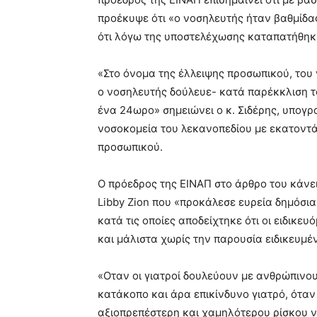
προέκυψε ότι «ο νοσηλευτής ήταν βαθμίδας
ότι λόγω της υποστελέχωσης καταπατήθηκε
«Στο όνομα της έλλειψης προσωπικού, του ν
ο νοσηλευτής δούλευε- κατά παρέκκλιση το
ένα 24ωρο» σημειώνει ο κ. Σιδέρης, υπογρ
νοσοκομεία του λεκανοπεδίου με εκατοντά
προσωπικού.
Ο πρόεδρος της ΕΙΝΑΠ στο άρθρο του κάνε
Libby Zion που «προκάλεσε ευρεία δημόσια
κατά τις οποίες αποδείχτηκε ότι οι ειδικ
και μάλιστα χωρίς την παρουσία ειδικευμέ
«Οταν οι γιατροί δουλεύουν με ανθρώπινο
κατάκοπο και άρα επικίνδυνο γιατρό, όταν
αξιοπρεπέστερη και χαμηλότερου ρίσκου νο