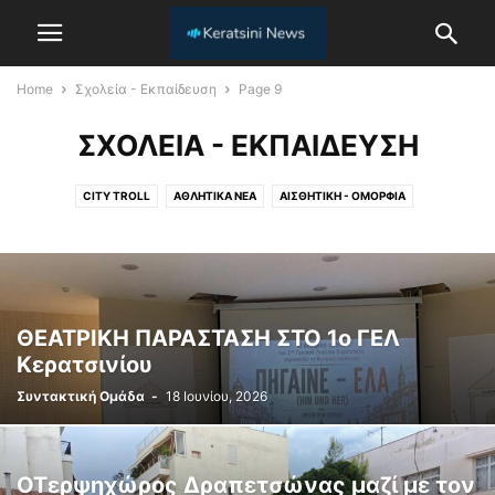
Home
Σχολεία - Εκπαίδευση
Page 9
ΣΧΟΛΕΊΑ - ΕΚΠΑΊΔΕΥΣΗ
CITY TROLL
ΑΘΛΗΤΙΚΆ ΝΈΑ
ΑΙΣΘΗΤΙΚΉ - ΟΜΟΡΦΙΆ
ΓΕΝΙΚΟΎ ΕΝΔΙΑΦΈΡΟΝΤΟΣ
ΓΕΥΣΙΓΝΩΣΊΑ
ΓΝΏΜΕΣ
ΔΗΜΟΤΙΚΆ ΝΈΑ
ΕΠΙΚΑΙΡΌΤΗΤΑ
Η ΑΓΟΡΆ ΤΗΣ ΠΌΛΗΣ ΜΑΣ
ΚΟΙΝΩΝΙΚΈΣ ΔΡΆΣΕΙΣ
ΟΙ ΦΊΛΟΙ ΜΑΣ ΤΑ ΖΏΑ
ΠΟΛΙΤΙΣΜΌΣ
ΡΕΠΟΡΤΆΖ
ΣΑΝ ΣΉΜΕΡΑ
ΣΥΝΕΝΤΕΎΞΕΙΣ
ΣΧΟΛΕΊΑ - ΕΚΠΑΊΔΕΥΣΗ
ΥΓΕΊΑ
ΨΥΧΑΓΩΓΊΑ
ΘΕΑΤΡΙΚΗ ΠΑΡΑΣΤΑΣΗ ΣΤΟ 1ο ΓΕΛ
Κερατσινίου
Συντακτική Ομάδα
-
18 Ιουνίου, 2026
ΟΤερψηχώρος Δραπετσώνας μαζί με τον