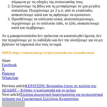
σύμφωνα με τις οδηγίες της συσκευασίας τους.
Σουρώνουμε τις βίδες και τις μεταφέρουμε σε μια μεγάλη
σαλατιέρα. Περιχύνουμε με 2 κ.σ. από το ελαιόλαδο,
ανακατεύουμε καλά και τις αφήνουμε να κρυώσουν.
Προσθέτουμε τα υπόλοιπα υλικά, αλατοπιπερώνουμε,
περιχύνουμε με το υπόλοιπο λάδι, το ξύδι, ανακατεύουμε
καλά και σερβίρουμε.
Αν η μακαρονοσαλάτα δεν πρόκειται να καταναλωθεί άμεσα, δεν
την περιχύνουμε με το λαδόξιδο και δεν την αλατίζουμε για να μη
βγάλουν τα λαχανικά όλα τους τα υγρά.
ΠΗΓΗ: https://cookout.skai.gr/recipes/zymarika-me-xoriatiki-salata
Share
Facebook
X
Pinterest
WhatsApp
Previous article
ΚΕΡΑΤΣΙΝΙ: Βυτιοφόρο έπεσε σε κολόνα του
ΔΕΔΔΗΕ – Κόπηκε η κυκλοφορία και το ρεύμα
Next article
Πλούσια αγωνιστική δραστηριότητα για τα αγωνιστικά
τμήματα του Γυμναστικού Συλλόγου Κερατσινίου