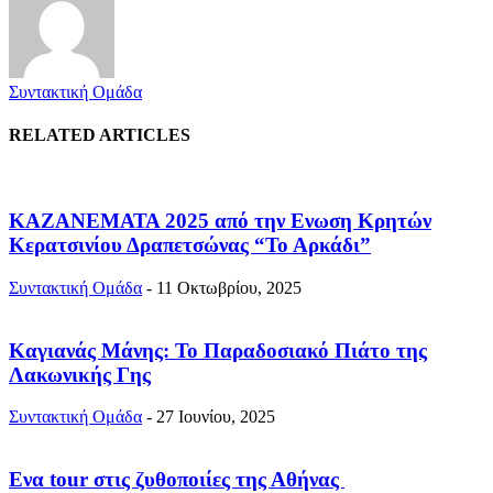
Συντακτική Ομάδα
RELATED ARTICLES
ΚΑΖΑΝΕΜΑΤΑ 2025 από την Ενωση Κρητών
Κερατσινίου Δραπετσώνας “Το Αρκάδι”
Συντακτική Ομάδα
-
11 Οκτωβρίου, 2025
Καγιανάς Μάνης: Το Παραδοσιακό Πιάτο της
Λακωνικής Γης
Συντακτική Ομάδα
-
27 Ιουνίου, 2025
Ενα tour στις ζυθοποιίες της Αθήνας