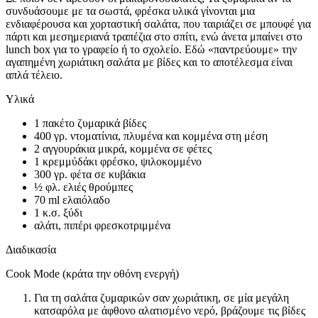
συνδυάσουμε με τα σωστά, φρέσκα υλικά γίνονται μια
ενδιαφέρουσα και χορταστική σαλάτα, που ταιριάζει σε μπουφέ για
πάρτι και μεσημεριανά τραπέζια στο σπίτι, ενώ άνετα μπαίνει στο
lunch box για το γραφείο ή το σχολείο. Εδώ «παντρεύουμε» την
αγαπημένη χωριάτικη σαλάτα με βίδες και το αποτέλεσμα είναι
απλά τέλειο.
Υλικά
1 πακέτο ζυμαρικά βίδες
400 γρ. ντοματίνια, πλυμένα και κομμένα στη μέση
2 αγγουράκια μικρά, κομμένα σε φέτες
1 κρεμμύδάκι φρέσκο, ψιλοκομμένο
300 γρ. φέτα σε κυβάκια
½ φλ. ελιές θρούμπες
70 ml ελαιόλαδο
1 κ.σ. ξύδι
αλάτι, πιπέρι φρεσκοτριμμένα
Διαδικασία
Cook Mode (κράτα την οθόνη ενεργή)
Για τη σαλάτα ζυμαρικών σαν χωριάτικη, σε μία μεγάλη
κατσαρόλα με άφθονο αλατισμένο νερό, βράζουμε τις βίδες