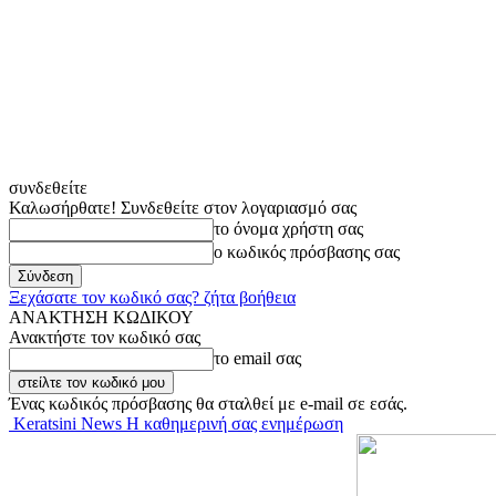
συνδεθείτε
Καλωσήρθατε! Συνδεθείτε στον λογαριασμό σας
το όνομα χρήστη σας
ο κωδικός πρόσβασης σας
Ξεχάσατε τον κωδικό σας? ζήτα βοήθεια
ΑΝΑΚΤΗΣΗ ΚΩΔΙΚΟΥ
Ανακτήστε τον κωδικό σας
το email σας
Ένας κωδικός πρόσβασης θα σταλθεί με e-mail σε εσάς.
Keratsini News Η καθημερινή σας ενημέρωση