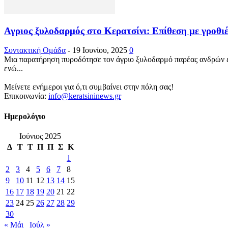
Αγριος ξυλοδαρμός στο Κερατσίνι: Επίθεση με γροθιές
Συντακτική Ομάδα
-
19 Ιουνίου, 2025
0
Μια παρατήρηση πυροδότησε τον άγριο ξυλοδαρμό παρέας ανδρών έξ
ενώ...
Μείνετε ενήμεροι για ό,τι συμβαίνει στην πόλη σας!
Επικοινωνία:
info@keratsininews.gr
Ημερολόγιο
Ιούνιος 2025
Δ
Τ
Τ
Π
Π
Σ
Κ
1
2
3
4
5
6
7
8
9
10
11
12
13
14
15
16
17
18
19
20
21
22
23
24
25
26
27
28
29
30
« Μάι
Ιούλ »