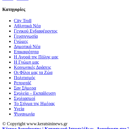
Κατηγορίες
City Troll
Αθλητικά Νέα
Γενικού Ενδιαφέροντος
Γευσιγνωσία
Γνώμες
Δημοτικά Νέα
Επικαιρότητα
Η Αγορά της Πόλης μας
Η Γνώμη μας
Κοινωνικές Δράσεις
Οι Φίλοι μας τα Ζώα
Πολιτισμός
Ρεπορτάζ
Σαν Σήμερα
Σχολεία – Εκπαίδευση
Σχολιασμοί
Το Στίγμα της Ημέρας
Υγεία
Ψυχαγωγία
© Copyright www.keratsininews.gr
Κέντρο Διαφήμισης | Κατασκευή Ιστοσελίδων - Διαφήμιση στο 